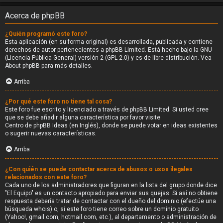
Acerca de phpBB
¿Quién programó este foro?
Esta aplicación (en su forma original) es desarrollada, publicada y contiene
derechos de autor pertenecientes a
phpBB Limited
. Está hecho bajo la GNU
(Licencia Pública General) versión 2 (GPL-2.0) y es de libre distribución. Vea
About phpBB
para más detalles.
Arriba
¿Por qué este foro no tiene tal cosa?
Este foro fue escrito y licenciado a través de phpBB Limited. Si usted cree
que se debe añadir alguna característica por favor visite
Centro de phpBB Ideas
(en Inglés), donde se puede votar en ideas existentes
o sugerir nuevas características.
Arriba
¿Con quién se puede contactar acerca de abusos o usos ilegales
relacionados con este foro?
Cada uno de los administradores que figuran en la lista del grupo donde dice
"El Equipo" es un contacto apropiado para enviar sus quejas. Si así no obtiene
respuesta debería tratar de contactar con el dueño del dominio (efectúe una
búsqueda whois
) o, si este foro tiene correo sobre un dominio gratuito
(Yahoo!, gmail.com, hotmail.com, etc.), al departamento o administración de