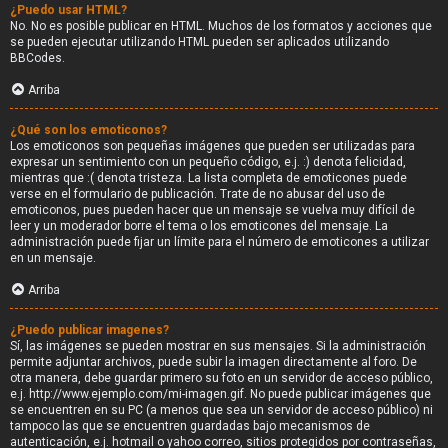
¿Puedo usar HTML?
No. No es posible publicar en HTML. Muchos de los formatos y acciones que
se pueden ejecutar utilizando HTML pueden ser aplicados utilizando
BBCodes.
Arriba
¿Qué son los emoticonos?
Los emoticonos son pequeñas imágenes que pueden ser utilizadas para
expresar un sentimiento con un pequeño código, e.j. :) denota felicidad,
mientras que :( denota tristeza. La lista completa de emoticones puede
verse en el formulario de publicación. Trate de no abusar del uso de
emoticonos, pues pueden hacer que un mensaje se vuelva muy difícil de
leer y un moderador borre el tema o los emoticones del mensaje. La
administración puede fijar un límite para el número de emoticones a utilizar
en un mensaje.
Arriba
¿Puedo publicar imagenes?
Sí, las imágenes se pueden mostrar en sus mensajes. Si la administración
permite adjuntar archivos, puede subir la imagen directamente al foro. De
otra manera, debe guardar primero su foto en un servidor de acceso público,
e.j. http://www.ejemplo.com/mi-imagen.gif. No puede publicar imágenes que
se encuentren en su PC (a menos que sea un servidor de acceso público) ni
tampoco las que se encuentren guardadas bajo mecanismos de
autenticación, e.j. hotmail o yahoo correo, sitios protegidos por contraseñas,