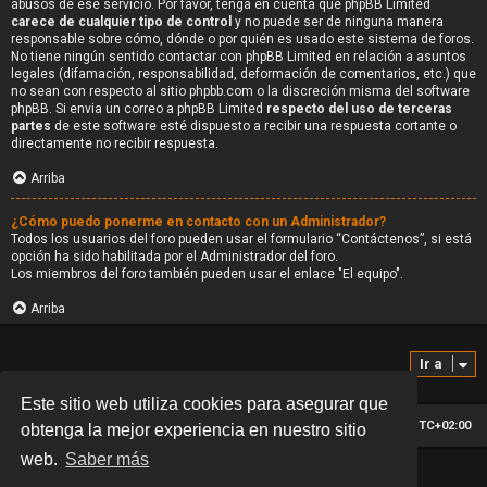
abusos de ese servicio. Por favor, tenga en cuenta que phpBB Limited
carece de cualquier tipo de control
y no puede ser de ninguna manera
responsable sobre cómo, dónde o por quién es usado este sistema de foros.
No tiene ningún sentido contactar con phpBB Limited en relación a asuntos
legales (difamación, responsabilidad, deformación de comentarios, etc.) que
no sean con respecto al sitio phpbb.com o la discreción misma del software
phpBB. Si envia un correo a phpBB Limited
respecto del uso de terceras
partes
de este software esté dispuesto a recibir una respuesta cortante o
directamente no recibir respuesta.
Arriba
¿Cómo puedo ponerme en contacto con un Administrador?
Todos los usuarios del foro pueden usar el formulario “Contáctenos”, si está
opción ha sido habilitada por el Administrador del foro.
Los miembros del foro también pueden usar el enlace "El equipo".
Arriba
Ir a
Este sitio web utiliza cookies para asegurar que
Índice general
Todos los horarios son
UTC+02:00
obtenga la mejor experiencia en nuestro sitio
web.
Saber más
*
©2021 Por
David Cortizas.