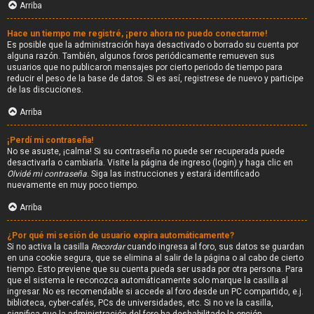
Arriba
Hace un tiempo me registré, ¡pero ahora no puedo conectarme!
Es posible que la administración haya desactivado o borrado su cuenta por
alguna razón. También, algunos foros periódicamente remueven sus
usuarios que no publicaron mensajes por cierto periodo de tiempo para
reducir el peso de la base de datos. Si es así, registrese de nuevo y participe
de las discuciones.
Arriba
¡Perdí mi contraseña!
No se asuste, ¡calma! Si su contraseña no puede ser recuperada puede
desactivarla o cambiarla. Visite la página de ingreso (login) y haga clic en
Olvidé mi contraseña
. Siga las instrucciones y estará identificado
nuevamente en muy poco tiempo.
Arriba
¿Por qué mi sesión de usuario expira automáticamente?
Si no activa la casilla
Recordar
cuando ingresa al foro, sus datos se guardan
en una cookie segura, que se elimina al salir de la página o al cabo de cierto
tiempo. Esto previene que su cuenta pueda ser usada por otra persona. Para
que el sistema le reconozca automáticamente solo marque la casilla al
ingresar. No es recomendable si accede al foro desde un PC compartido, e.j.
biblioteca, cyber-cafés, PCs de universidades, etc. Si no ve la casilla,