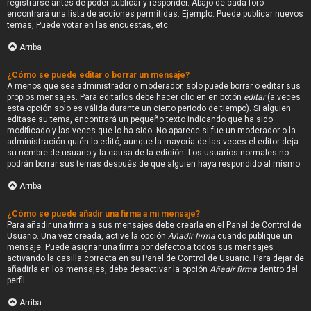
registrarse antes de poder publicar y responder. Abajo de cada foro
encontrará una lista de acciones permitidas. Ejemplo: Puede publicar nuevos
temas, Puede votar en las encuestas, etc.
Arriba
¿Cómo se puede editar o borrar un mensaje?
A menos que sea administrador o moderador, solo puede borrar o editar sus
propios mensajes. Para editarlos debe hacer clic en en botón
editar
(a veces
esta opción solo es válida durante un cierto periodo de tiempo). Si alguien
editase su tema, encontrará un pequeño texto indicando que ha sido
modificado y las veces que lo ha sido. No aparece si fue un moderador o la
administración quién lo editó, aunque la mayoría de las veces el editor deja
su nombre de usuario y la causa de la edición. Los usuarios normales no
podrán borrar sus temas después de que alguien haya respondido al mismo.
Arriba
¿Cómo se puede añadir una firma a mi mensaje?
Para añadir una firma a sus mensajes debe crearla en el Panel de Control de
Usuario. Una vez creada, active la opción
Añadir firma
cuando publique un
mensaje. Puede asignar una firma por defecto a todos sus mensajes
activando la casilla correcta en su Panel de Control de Usuario. Para dejar de
añadirla en los mensajes, debe desactivar la opción
Añadir firma
dentro del
perfil.
Arriba