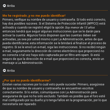
Arriba
Me he registrado ¡y no me puedo identificar!
Primero, verifique su nombre de usuario y contraseña. Si todo está correcto,
hay dos posibles razones. Si el Sistema de Protección Infantil (APPCO) está
activado y cuando se registró eligió la opción
Soy menor de 13 años
entonces tendrá que seguir algunas instrucciones que se le darán para
activar la cuenta. Algunos foros disponen que las cuentas deben ser
activadas, ya sea por usted mismo o por La Administración, antes de que
pueda identificarse; esta información se le brindará al finalizar el proceso de
registro. Si se le envió un e-mail, siga las instrucciones. Si no recibió ningún
e-mail, seguramente la dirección de correo electrónico que proporcionó no
es correcta o tal vez haya sido capturada por un filtro anti-spam. Si está
seguro de que la dirección de e-mail que proporcionó es correcta, envíe un
mensaje a La Administración.
Arriba
¿Por qué no puedo identificarme?
Existen varias razones por lo cuál esto puede suceder. Primero, asegúrese
de que su nombre de usuario y contraseña se encuentren escritos
correctamente. Si lo están, comuníquese con La Administración para
asegurarse de que no ha sido excluido. También es posible que el foro esté
mal configurado por su dueño y/o tenga fallos en la programación, por lo que
necesitaría ser reparado.