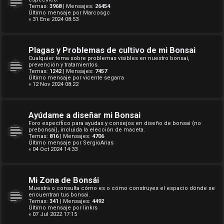
Temas:
3968
| Mensajes:
26454
Último mensaje por
Marcosgc
« 31 Ene 2024 08:53
Plagas y Problemas de cultivo de mi Bonsai
Cualquier tema sobre problemas visibles en nuestro bonsai,
prevención y tratamientos.
Temas:
1242
| Mensajes:
7457
Último mensaje por
vicente segarra
« 12 Nov 2024 08:22
Ayúdame a diseñar mi Bonsai
Foro específico para ayudas y consejos en diseño de bonsai (no
prebonsai), incluida la elección de maceta.
Temas:
816
| Mensajes:
4706
Último mensaje por
SergioArias
« 04 Oct 2024 14:33
Mi Zona de Bonsái
Muestra o consulta cómo es o cómo construyes el espacio dónde se
encuentran tus bonsai.
Temas:
341
| Mensajes:
4492
Último mensaje por
linkrs
« 07 Jul 2022 17:15