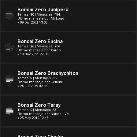
Bonsai Zero Junípero
Temas:
90
| Mensajes:
454
Último mensaje por
McLoud
« 09 Dic 2021 13:05
Bonsai Zero Encina
Temas:
26
| Mensajes:
206
Último mensaje por
Xurdix
« 19 Nov 2021 22:58
Bonsai Zero Brachychiton
Temas:
5
| Mensajes:
36
Último mensaje por
Keiichi
« 24 Jul 2019 02:08
Bonsai Zero Taray
Temas:
9
| Mensajes:
53
Último mensaje por
Nando uVe
« 25 May 2019 12:45
Bonsai Zero Ciprés