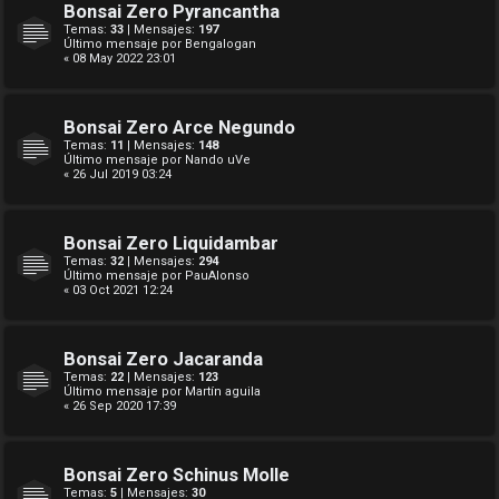
Bonsai Zero Pyrancantha
Temas:
33
| Mensajes:
197
Último mensaje por
Bengalogan
« 08 May 2022 23:01
Bonsai Zero Arce Negundo
Temas:
11
| Mensajes:
148
Último mensaje por
Nando uVe
« 26 Jul 2019 03:24
Bonsai Zero Liquidambar
Temas:
32
| Mensajes:
294
Último mensaje por
PauAlonso
« 03 Oct 2021 12:24
Bonsai Zero Jacaranda
Temas:
22
| Mensajes:
123
Último mensaje por
Martín aguila
« 26 Sep 2020 17:39
Bonsai Zero Schinus Molle
Temas:
5
| Mensajes:
30