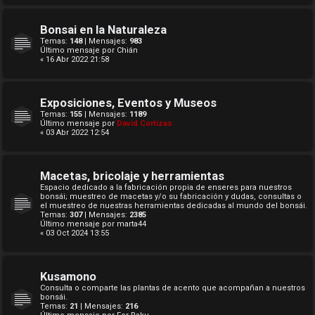
Bonsai en la Naturaleza
Temas:
148
| Mensajes:
983
Último mensaje por
Chián
« 16 Abr 2022 21:58
Exposiciones, Eventos y Museos
Temas:
155
| Mensajes:
1189
Último mensaje por
David Cortizas
« 03 Abr 2022 12:54
Macetas, bricolaje y herramientas
Espacio dedicado a la fabricación propia de enseres para nuestros
bonsái; muestreo de macetas y/o su fabricación y dudas, consultas o
el muestreo de nuestras herramientas dedicadas al mundo del bonsái.
Temas:
307
| Mensajes:
2385
Último mensaje por
marta44
« 03 Oct 2024 13:55
Kusamono
Consulta o comparte las plantas de acento que acompañan a nuestros
bonsái.
Temas:
21
| Mensajes:
216