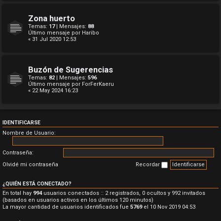
Zona huerto
Temas:
17
| Mensajes:
88
Último mensaje por
Haribo
« 31 Jul 2020 12:53
Buzón de Sugerencias
Temas:
82
| Mensajes:
596
Último mensaje por
ForFerKaeru
« 22 May 2024 16:23
IDENTIFICARSE
Nombre de Usuario:
Contraseña:
Olvidé mi contraseña
Recordar
¿QUIÉN ESTÁ CONECTADO?
En total hay
994
usuarios conectados :: 2 registrados, 0 ocultos y 992 invitados
(basados en usuarios activos en los últimos 120 minutos)
La mayor cantidad de usuarios identificados fue
5769
el 10 Nov 2019 04:53