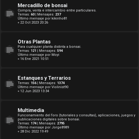
Mercadillo de bonsai
Compra, venta e intercambio entre particulares.
Temas:
60
| Mensajes:
237
Último mensaje por
kikinho81
« 22 Oct 2023 20:26
Otras Plantas
Para cualquier planta distinta a bonsai.
Temas:
121
| Mensajes:
594
Último mensaje por
Moyi
« 16 Ene 2021 10:51
Estanques y Terrarios
Temas:
156
| Mensajes:
1374
Último mensaje por
Violinist90
« 12 Jun 2023 13:34
Multimedia
Funconamiento del foro (tutoriales y consultas), aplicaciones, juegos y
publicaciones digitales sobre bonsai.
Temas:
174
| Mensajes:
2795
Último mensaje por
Jorge8989
« 28 Dic 2022 19:49