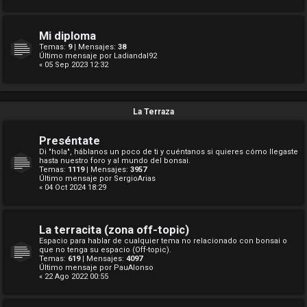
Mi diploma
Temas:
9
| Mensajes:
38
Último mensaje por
Ladiandal92
« 05 Sep 2023 12:32
La Terraza
Preséntate
Di "hola", háblanos un poco de ti y cuéntanos si quieres cómo llegaste
hasta nuestro foro y al mundo del bonsai.
Temas:
1119
| Mensajes:
3957
Último mensaje por
SergioArias
« 04 Oct 2024 18:29
La terracita (zona off-topic)
Espacio para hablar de cualquier tema no relacionado con bonsai o
que no tenga su espacio (Off-topic).
Temas:
619
| Mensajes:
4097
Último mensaje por
PauAlonso
« 22 Ago 2022 00:55