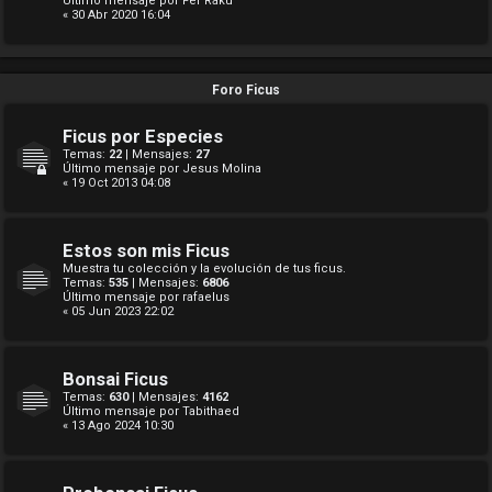
Último mensaje por
Fer Raku
« 30 Abr 2020 16:04
Foro Ficus
Ficus por Especies
Temas:
22
| Mensajes:
27
Último mensaje por
Jesus Molina
« 19 Oct 2013 04:08
Estos son mis Ficus
Muestra tu colección y la evolución de tus ficus.
Temas:
535
| Mensajes:
6806
Último mensaje por
rafaelus
« 05 Jun 2023 22:02
Bonsai Ficus
Temas:
630
| Mensajes:
4162
Último mensaje por
Tabithaed
« 13 Ago 2024 10:30