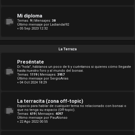
Mi diploma
Temas:
9
| Mensajes:
38
Último mensaje por
Ladiandal92
« 05 Sep 2023 12:32
La Terraza
Preséntate
Di "hola", háblanos un poco de ti y cuéntanos si quieres cómo llegaste
hasta nuestro foro y al mundo del bonsai.
Temas:
1119
| Mensajes:
3957
Último mensaje por
SergioArias
« 04 Oct 2024 18:29
La terracita (zona off-topic)
Espacio para hablar de cualquier tema no relacionado con bonsai o
que no tenga su espacio (Off-topic).
Temas:
619
| Mensajes:
4097
Último mensaje por
PauAlonso
« 22 Ago 2022 00:55