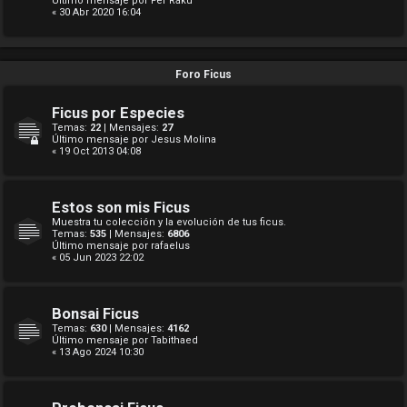
Último mensaje por
Fer Raku
« 30 Abr 2020 16:04
Foro Ficus
Ficus por Especies
Temas:
22
| Mensajes:
27
Último mensaje por
Jesus Molina
« 19 Oct 2013 04:08
Estos son mis Ficus
Muestra tu colección y la evolución de tus ficus.
Temas:
535
| Mensajes:
6806
Último mensaje por
rafaelus
« 05 Jun 2023 22:02
Bonsai Ficus
Temas:
630
| Mensajes:
4162
Último mensaje por
Tabithaed
« 13 Ago 2024 10:30