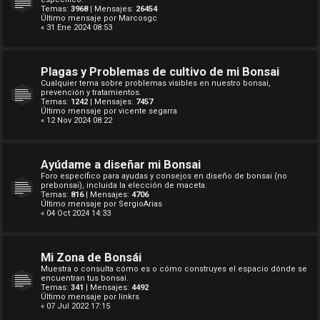
Temas:
3968
| Mensajes:
26454
Último mensaje por
Marcosgc
« 31 Ene 2024 08:53
Plagas y Problemas de cultivo de mi Bonsai
Cualquier tema sobre problemas visibles en nuestro bonsai,
prevención y tratamientos.
Temas:
1242
| Mensajes:
7457
Último mensaje por
vicente segarra
« 12 Nov 2024 08:22
Ayúdame a diseñar mi Bonsai
Foro específico para ayudas y consejos en diseño de bonsai (no
prebonsai), incluida la elección de maceta.
Temas:
816
| Mensajes:
4706
Último mensaje por
SergioArias
« 04 Oct 2024 14:33
Mi Zona de Bonsái
Muestra o consulta cómo es o cómo construyes el espacio dónde se
encuentran tus bonsai.
Temas:
341
| Mensajes:
4492
Último mensaje por
linkrs
« 07 Jul 2022 17:15