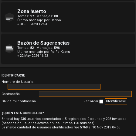
Zona huerto
Temas:
17
| Mensajes:
88
Último mensaje por
Haribo
« 31 Jul 2020 12:53
Buzón de Sugerencias
Temas:
82
| Mensajes:
596
Último mensaje por
ForFerKaeru
« 22 May 2024 16:23
IDENTIFICARSE
Nombre de Usuario:
Contraseña:
Olvidé mi contraseña
Recordar
¿QUIÉN ESTÁ CONECTADO?
En total hay
230
usuarios conectados :: 5 registrados, 0 ocultos y 225 invitados
(basados en usuarios activos en los últimos 120 minutos)
La mayor cantidad de usuarios identificados fue
5769
el 10 Nov 2019 04:53