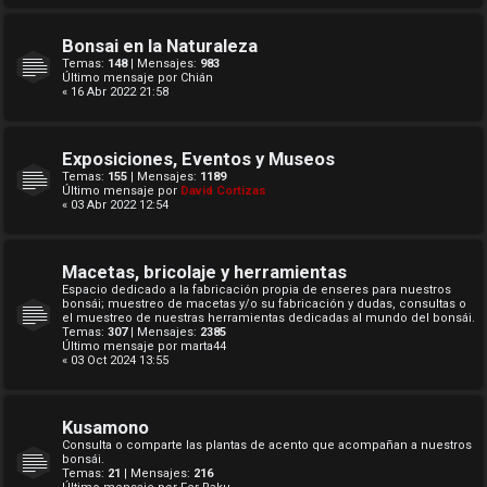
Bonsai en la Naturaleza
Temas:
148
| Mensajes:
983
Último mensaje por
Chián
« 16 Abr 2022 21:58
Exposiciones, Eventos y Museos
Temas:
155
| Mensajes:
1189
Último mensaje por
David Cortizas
« 03 Abr 2022 12:54
Macetas, bricolaje y herramientas
Espacio dedicado a la fabricación propia de enseres para nuestros
bonsái; muestreo de macetas y/o su fabricación y dudas, consultas o
el muestreo de nuestras herramientas dedicadas al mundo del bonsái.
Temas:
307
| Mensajes:
2385
Último mensaje por
marta44
« 03 Oct 2024 13:55
Kusamono
Consulta o comparte las plantas de acento que acompañan a nuestros
bonsái.
Temas:
21
| Mensajes:
216