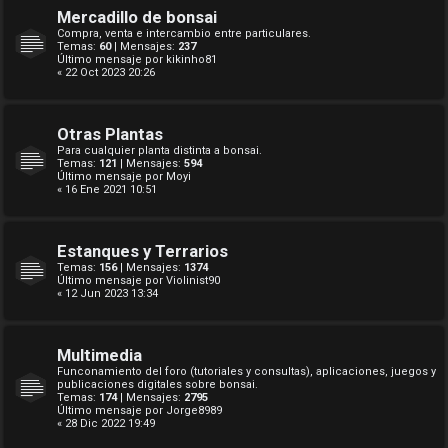
Mercadillo de bonsai
Compra, venta e intercambio entre particulares.
Temas:
60
| Mensajes:
237
Último mensaje por
kikinho81
« 22 Oct 2023 20:26
Otras Plantas
Para cualquier planta distinta a bonsai.
Temas:
121
| Mensajes:
594
Último mensaje por
Moyi
« 16 Ene 2021 10:51
Estanques y Terrarios
Temas:
156
| Mensajes:
1374
Último mensaje por
Violinist90
« 12 Jun 2023 13:34
Multimedia
Funconamiento del foro (tutoriales y consultas), aplicaciones, juegos y
publicaciones digitales sobre bonsai.
Temas:
174
| Mensajes:
2795
Último mensaje por
Jorge8989
« 28 Dic 2022 19:49