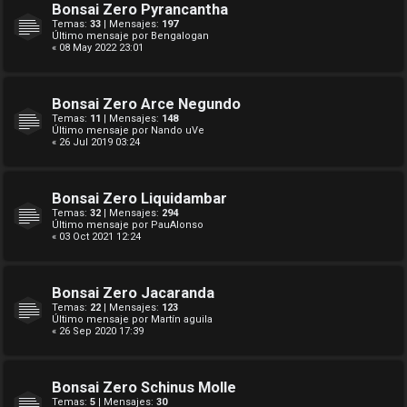
Bonsai Zero Pyrancantha
Temas:
33
| Mensajes:
197
Último mensaje por
Bengalogan
« 08 May 2022 23:01
Bonsai Zero Arce Negundo
Temas:
11
| Mensajes:
148
Último mensaje por
Nando uVe
« 26 Jul 2019 03:24
Bonsai Zero Liquidambar
Temas:
32
| Mensajes:
294
Último mensaje por
PauAlonso
« 03 Oct 2021 12:24
Bonsai Zero Jacaranda
Temas:
22
| Mensajes:
123
Último mensaje por
Martín aguila
« 26 Sep 2020 17:39
Bonsai Zero Schinus Molle
Temas:
5
| Mensajes:
30