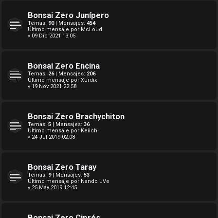
Bonsai Zero Junípero
Temas:
90
| Mensajes:
454
Último mensaje por
McLoud
« 09 Dic 2021 13:05
Bonsai Zero Encina
Temas:
26
| Mensajes:
206
Último mensaje por
Xurdix
« 19 Nov 2021 22:58
Bonsai Zero Brachychiton
Temas:
5
| Mensajes:
36
Último mensaje por
Keiichi
« 24 Jul 2019 02:08
Bonsai Zero Taray
Temas:
9
| Mensajes:
53
Último mensaje por
Nando uVe
« 25 May 2019 12:45
Bonsai Zero Ciprés