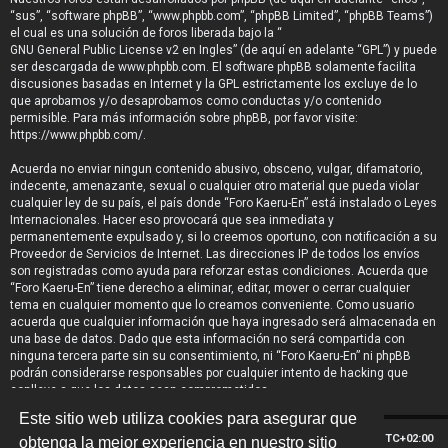
“sus”, “software phpBB”, “www.phpbb.com”, “phpBB Limited”, “phpBB Teams”)
el cual es una solución de foros liberada bajo la “
GNU General Public License v2 en Ingles
” (de aquí en adelante “GPL”) y puede
ser descargada de
www.phpbb.com
. El software phpBB solamente facilita
discusiones basadas en Internet y la GPL estrictamente los excluye de lo
que aprobamos y/o desaprobamos como conductas y/o contenido
permisible. Para más información sobre phpBB, por favor visite:
https://www.phpbb.com/
.
Acuerda no enviar ningun contenido abusivo, obsceno, vulgar, difamatorio,
indecente, amenazante, sexual o cualquier otro material que pueda violar
cualquier ley de su país, el país donde “Foro Kaeru-En” está instalado o Leyes
Internacionales. Hacer eso provocará que sea inmediata y
permanentemente expulsado y, si lo creemos oportuno, con notificación a su
Proveedor de Servicios de Internet. Las direcciones IP de todos los envíos
son registradas como ayuda para reforzar estas condiciones. Acuerda que
“Foro Kaeru-En” tiene derecho a eliminar, editar, mover o cerrar cualquier
tema en cualquier momento que lo creamos conveniente. Como usuario
acuerda que cualquier información que haya ingresado será almacenada en
una base de datos. Dado que esta información no será compartida con
ninguna tercera parte sin su consentimiento, ni “Foro Kaeru-En” ni phpBB
podrán considerarse responsables por cualquier intento de hacking que
conlleve a que los datos sean comprometidos.
Este sitio web utiliza cookies para asegurar que
Índice general
Todos los horarios son
UTC+02:00
obtenga la mejor experiencia en nuestro sitio