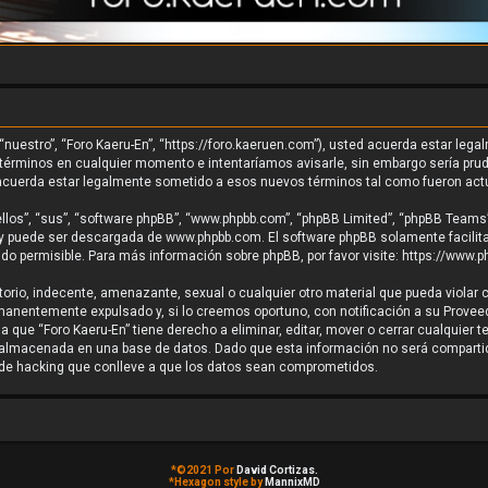
, “nuestro”, “Foro Kaeru-En”, “https://foro.kaeruen.com”), usted acuerda estar leg
 términos en cualquier momento e intentaríamos avisarle, sin embargo sería prud
 acuerda estar legalmente sometido a esos nuevos términos tal como fueron act
los”, “sus”, “software phpBB”, “www.phpbb.com”, “phpBB Limited”, “phpBB Teams”) 
) y puede ser descargada de
www.phpbb.com
. El software phpBB solamente facilit
 permisible. Para más información sobre phpBB, por favor visite:
https://www.p
rio, indecente, amenazante, sexual o cualquier otro material que pueda violar cu
nentemente expulsado y, si lo creemos oportuno, con notificación a su Proveedo
a que “Foro Kaeru-En” tiene derecho a eliminar, editar, mover o cerrar cualqui
almacenada en una base de datos. Dado que esta información no será compartida
o de hacking que conlleve a que los datos sean comprometidos.
*
©2021 Por
David Cortizas.
*
Hexagon style by
MannixMD