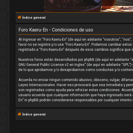
Índice general
Foro Kaeru-En - Condiciones de uso
Al ingresar en “Foro Kaeru-En” (de aquí en adelante “nosotros”, “nos”
favor no se registre y/o use “Foro Kaeru-En”. Podemos cambiar estos
registrado a “Foro Kaeru-En” después de esos cambios significa que
Nuestros foros están desarrollados por phpBB (de aquí en adelante “el
GNU General Public License v2 en Ingles
” (de aquí en adelante “GPL”
de lo que aprobamos y/o desaprobamos como conductas y/o contenido
Acuerda no enviar ningun contenido abusivo, obsceno, vulgar, difamato
Leyes Internacionales. Hacer eso provocará que sea inmediata y perma
son registradas como ayuda para reforzar estas condiciones. Acuerd
usuario acuerda que cualquier información que haya ingresado será 
En” ni phpBB podrán considerarse responsables por cualquier intent
Índice general